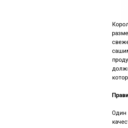
Корол
разме
свеже
саши
проду
должн
котор
Прави
Один 
качес