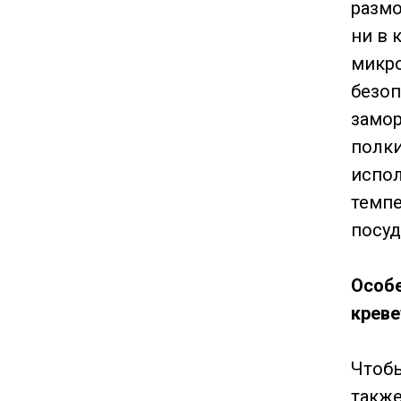
размо
ни в 
микро
безо
замор
полки
испол
темпе
посуд
Особе
креве
Чтобы
также