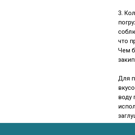
3. Ко
погру
соблю
что п
Чем б
закип
Для п
вкусо
воду 
испол
заглу