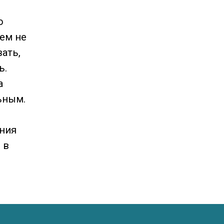
ю
ем не
ать,
ь.
а
ьным.
ения
 в