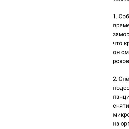
1. Со
врем
замор
что к
он см
розов
2. Сп
подсо
панци
сняти
микро
на ор