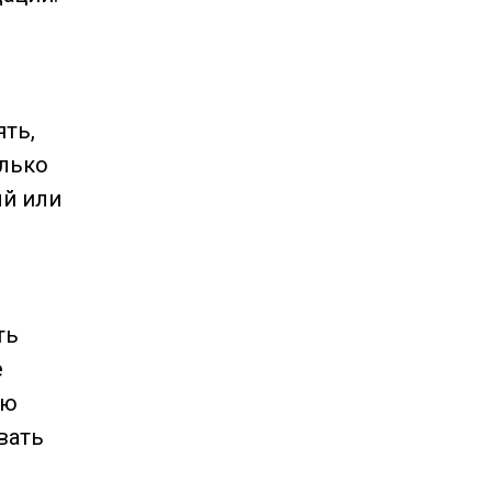
ять,
олько
ый или
ть
е
ую
вать