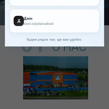
Дзен
Д
dzen.ru/polarseafood
01
Будем рядом там, где вам удобно.
О НАС