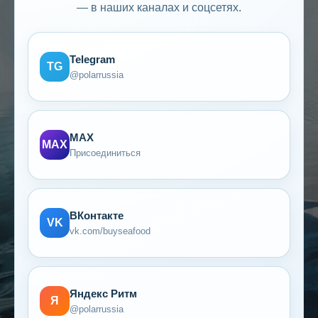
МОРСКИХ
— в наших каналах и соцсетях.
ДЕЛИКАТЕСОВ
Telegram
TG
@polarrussia
MAX
MAX
СВЯЗАТЬСЯ С НАМИ
Присоединиться
ВКонтакте
VK
vk.com/buyseafood
Яндекс Ритм
Я
@polarrussia