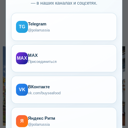
— в наших каналах и соцсетях.
Telegram
TG
@polarrussia
MAX
MAX
Присоединиться
ВКонтакте
VK
vk.com/buyseafood
Яндекс Ритм
Я
@polarrussia